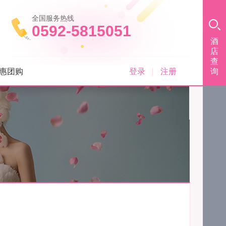
全国服务热线
0592-5815051
酒
店
查
登录
注册
惠团购
询